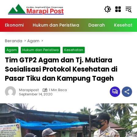
Langsung
ke
konten
Ekonomi
Hukum dan Peristiwa
Daerah
Kesehata
Beranda
Agam
Agam
Hukum dan Peristiwa
Kesehatan
Tim GTP2 Agam dan Tj. Mutiara
Sosialisasi Protokol Kesehatan di
Pasar Tiku dan Kampung Tageh
Marapipost
1 Min Baca
September 14, 2020