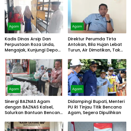
Agam
Agam
Kadis Dinas Arsip Dan
Direktur Perumda Tirta
Perpustaan Roza Linda,
Antokan, Bila Hujan Lebat
Mengajak, Kunjungi Depo
Turun, Air Dimatikan, Tak
Arsip
Bisa Diolah
Agam
Agam
Sinergi BAZNAS Agam
Didampingi Bupati, Menteri
dengan BAZNAS Kalsel,
PU RI Tinjau Titik Bencana
Salurkan Bantuan Bencana
Agam, Segera Dipulihkan
Alam