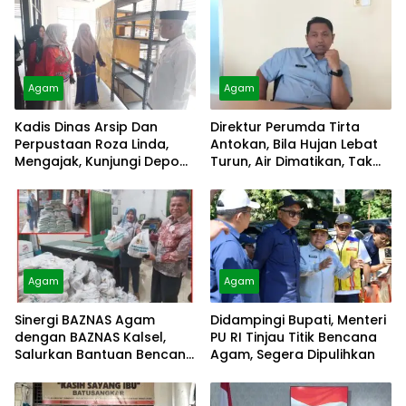
Agam
Agam
Kadis Dinas Arsip Dan
Direktur Perumda Tirta
Perpustaan Roza Linda,
Antokan, Bila Hujan Lebat
Mengajak, Kunjungi Depo
Turun, Air Dimatikan, Tak
Arsip
Bisa Diolah
Agam
Agam
Sinergi BAZNAS Agam
Didampingi Bupati, Menteri
dengan BAZNAS Kalsel,
PU RI Tinjau Titik Bencana
Salurkan Bantuan Bencana
Agam, Segera Dipulihkan
Alam