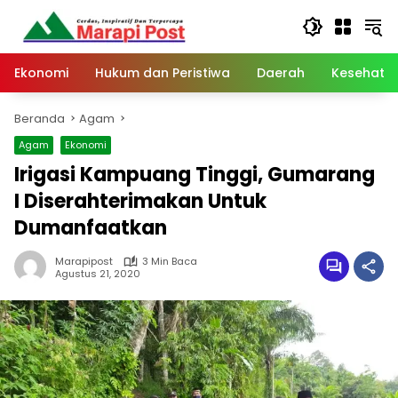
Langsung
ke
konten
Ekonomi
Hukum dan Peristiwa
Daerah
Kesehata
Beranda
Agam
Agam
Ekonomi
Irigasi Kampuang Tinggi, Gumarang
I Diserahterimakan Untuk
Dumanfaatkan
Marapipost
3 Min Baca
Agustus 21, 2020