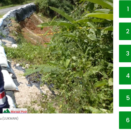
1
2
3
4
5
6
bu.(LUKMAN)