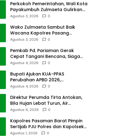
Perkokoh Pemerintahan, Wali Kota
Payakumbuh Zulmaeta Gulirkan
Jabatan
Agustus 3, 2026
0
Wako Zulmaeta Sambut Baik
Wacana Kapolres Pasang
Kamera Pantau Lalin
Agustus 3, 2026
0
Pemkab Pd. Pariaman Gerak
Cepat Tangani Bencana, Siaga
Cuaca Ekstrem
Agustus 4, 2026
0
Bupati Ajukan KUA-PPAS
Perubahan APBD 2026,
Pendapatan Pasbar Naik 15
Agustus 4, 2026
0
Persen
Direktur Perumda Tirta Antokan,
Bila Hujan Lebat Turun, Air
Dimatikan, Tak Bisa Diolah
Agustus 6, 2026
0
Kapolres Pasaman Barat Pimpin
Sertijab PJU Polres dan Kapolsek
Sungai Beremas
Agustus 1, 2026
0