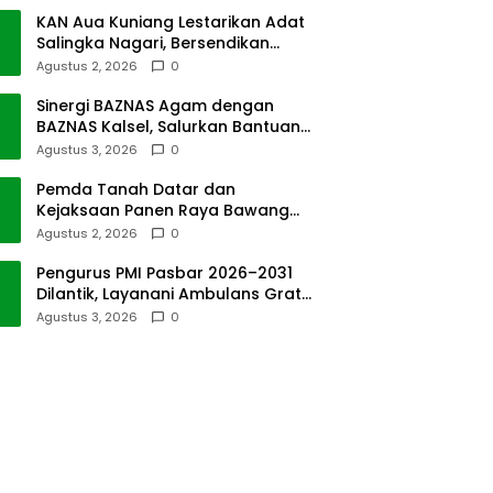
KAN Aua Kuniang Lestarikan Adat
Salingka Nagari, Bersendikan
Kitabullah
Agustus 2, 2026
0
Sinergi BAZNAS Agam dengan
BAZNAS Kalsel, Salurkan Bantuan
Bencana Alam
Agustus 3, 2026
0
Pemda Tanah Datar dan
Kejaksaan Panen Raya Bawang
Merah di Sawah Tangah
Agustus 2, 2026
0
Pengurus PMI Pasbar 2026–2031
Dilantik, Layanani Ambulans Gratis
ke Padang
Agustus 3, 2026
0