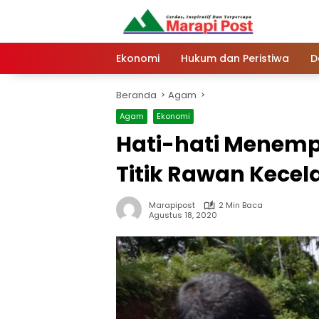
Langsung
ke
konten
Ekonomi
Hukum dan Peristiwa
D
Beranda
Agam
Agam
Ekonomi
Hati-hati Menem
Titik Rawan Kece
Marapipost
2 Min Baca
Agustus 18, 2020