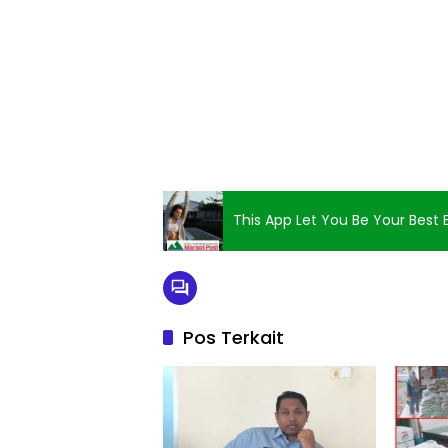
This App Let You Be Your Best E
Pos Terkait