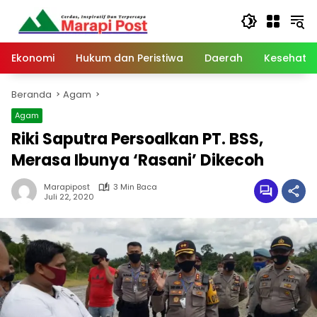
Langsung
ke
konten
Ekonomi
Hukum dan Peristiwa
Daerah
Kesehata
Beranda
Agam
Agam
Riki Saputra Persoalkan PT. BSS,
Merasa Ibunya ‘Rasani’ Dikecoh
Marapipost
3 Min Baca
Juli 22, 2020