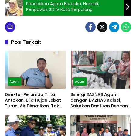
Pendidikan Agam Berduka, Hasneli,
Pengawas SD IV Koto Berpulang
Pos Terkait
Agam
Agam
Direktur Perumda Tirta
Sinergi BAZNAS Agam
Antokan, Bila Hujan Lebat
dengan BAZNAS Kalsel,
Turun, Air Dimatikan, Tak
Salurkan Bantuan Bencana
Bisa Diolah
Alam