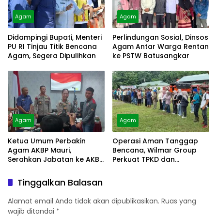
Agam
Agam
Didampingi Bupati, Menteri
Perlindungan Sosial, Dinsos
PU RI Tinjau Titik Bencana
Agam Antar Warga Rentan
Agam, Segera Dipulihkan
ke PSTW Batusangkar
Agam
Agam
Ketua Umum Perbakin
Operasi Aman Tanggap
Agam AKBP Mauri,
Bencana, Wilmar Group
Serahkan Jabatan ke AKBP
Perkuat TPKD dan
Masnoni
Masyarakat
Tinggalkan Balasan
Alamat email Anda tidak akan dipublikasikan.
Ruas yang
wajib ditandai
*