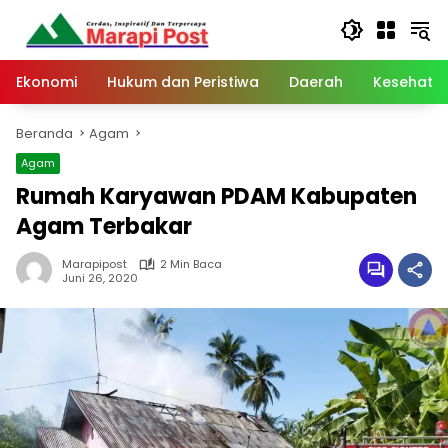
Langsung
ke
konten
Ekonomi
Hukum dan Peristiwa
Daerah
Kesehata
Beranda
Agam
Agam
Rumah Karyawan PDAM Kabupaten
Agam Terbakar
Marapipost
2 Min Baca
Juni 26, 2020