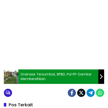
Drainase Tersumbat, BPBD, Pol PP-Damkar
Membersihkan
Pos Terkait