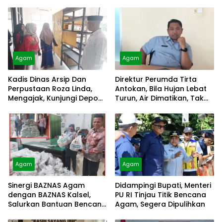
Agam
Agam
Kadis Dinas Arsip Dan
Direktur Perumda Tirta
Perpustaan Roza Linda,
Antokan, Bila Hujan Lebat
Mengajak, Kunjungi Depo
Turun, Air Dimatikan, Tak
Arsip
Bisa Diolah
Agam
Agam
Sinergi BAZNAS Agam
Didampingi Bupati, Menteri
dengan BAZNAS Kalsel,
PU RI Tinjau Titik Bencana
Salurkan Bantuan Bencana
Agam, Segera Dipulihkan
Alam