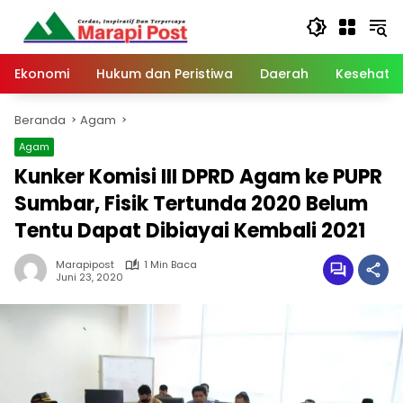
Langsung
ke
konten
Ekonomi
Hukum dan Peristiwa
Daerah
Kesehata
Beranda
Agam
Agam
Kunker Komisi III DPRD Agam ke PUPR
Sumbar, Fisik Tertunda 2020 Belum
Tentu Dapat Dibiayai Kembali 2021
Marapipost
1 Min Baca
Juni 23, 2020