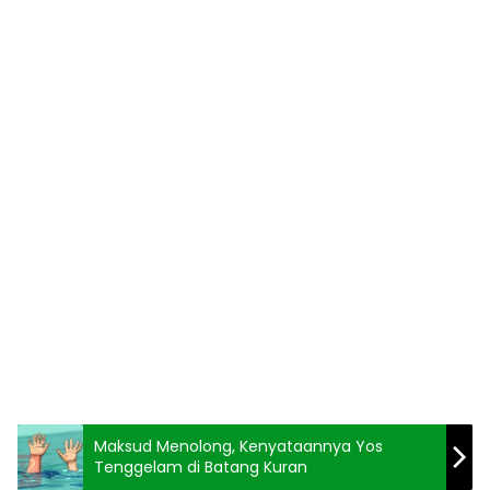
Maksud Menolong, Kenyataannya Yos
Tenggelam di Batang Kuran