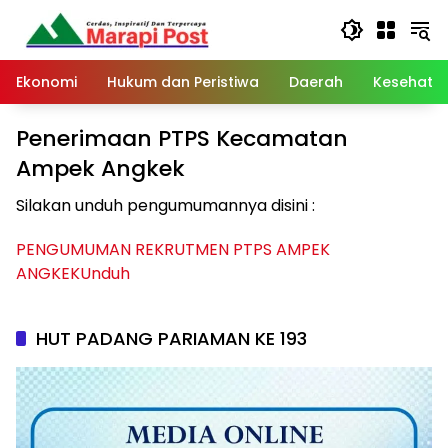
Langsung
ke
konten
Ekonomi
Hukum dan Peristiwa
Daerah
Kesehata
Penerimaan PTPS Kecamatan
Ampek Angkek
Silakan unduh pengumumannya disini :
PENGUMUMAN REKRUTMEN PTPS AMPEK
ANGKEK
Unduh
HUT PADANG PARIAMAN KE 193