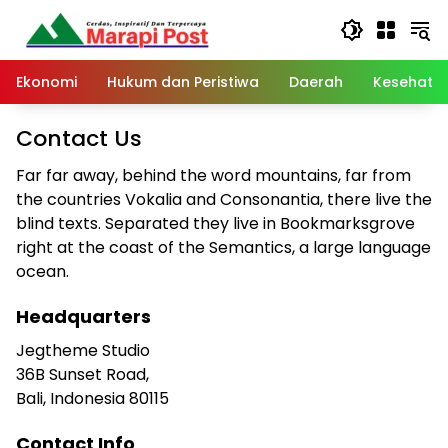
Langsung
ke
konten
Ekonomi
Hukum dan Peristiwa
Daerah
Kesehata
Contact Us
Far far away, behind the word mountains, far from
the countries Vokalia and Consonantia, there live the
blind texts. Separated they live in Bookmarksgrove
right at the coast of the Semantics, a large language
ocean.
Headquarters
Jegtheme Studio
36B Sunset Road,
Bali, Indonesia 80115
Contact Info