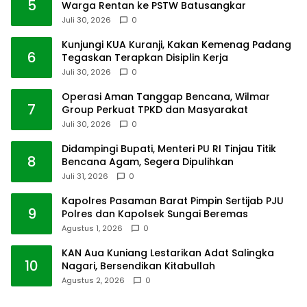
5
Warga Rentan ke PSTW Batusangkar
Juli 30, 2026
0
Kunjungi KUA Kuranji, Kakan Kemenag Padang
6
Tegaskan Terapkan Disiplin Kerja
Juli 30, 2026
0
Operasi Aman Tanggap Bencana, Wilmar
7
Group Perkuat TPKD dan Masyarakat
Juli 30, 2026
0
Didampingi Bupati, Menteri PU RI Tinjau Titik
8
Bencana Agam, Segera Dipulihkan
Juli 31, 2026
0
Kapolres Pasaman Barat Pimpin Sertijab PJU
9
Polres dan Kapolsek Sungai Beremas
Agustus 1, 2026
0
KAN Aua Kuniang Lestarikan Adat Salingka
10
Nagari, Bersendikan Kitabullah
Agustus 2, 2026
0